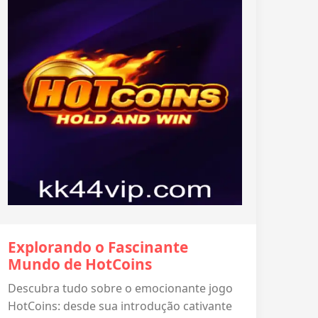
Explorando o Fascinante
Mundo de HotCoins
Descubra tudo sobre o emocionante jogo
HotCoins: desde sua introdução cativante