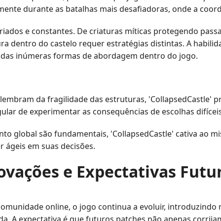
mente durante as batalhas mais desafiadoras, onde a coorde
riados e constantes. De criaturas míticas protegendo pas
a dentro do castelo requer estratégias distintas. A habil
 das inúmeras formas de abordagem dentro do jogo.
embram da fragilidade das estruturas, 'CollapsedCastle' p
ular de experimentar as consequências de escolhas difícei
to global são fundamentais, 'CollapsedCastle' cativa ao mi
r ágeis em suas decisões.
ovações e Expectativas Futu
omunidade online, o jogo continua a evoluir, introduzind
a. A expectativa é que futuros patches não apenas corr