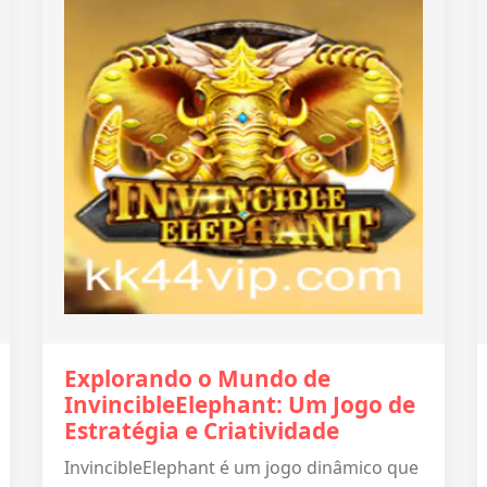
Explorando o Mundo de
InvincibleElephant: Um Jogo de
Estratégia e Criatividade
InvincibleElephant é um jogo dinâmico que