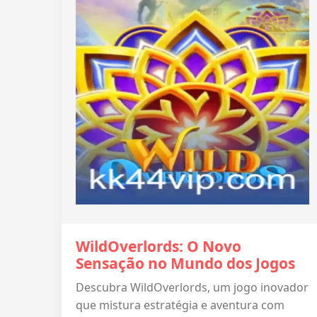
WildOverlords: O Novo
Sensação no Mundo dos Jogos
Descubra WildOverlords, um jogo inovador
que mistura estratégia e aventura com