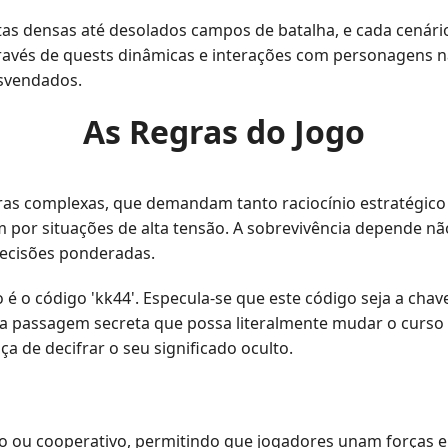
stas densas até desolados campos de batalha, e cada cenár
 através de quests dinâmicas e interações com personagens
svendados.
As Regras do Jogo
gras complexas, que demandam tanto raciocínio estratégic
 por situações de alta tensão. A sobrevivência depende n
decisões ponderadas.
 é o código 'kk44'. Especula-se que este código seja a ch
a passagem secreta que possa literalmente mudar o curso d
a de decifrar o seu significado oculto.
lo ou cooperativo, permitindo que jogadores unam forças 