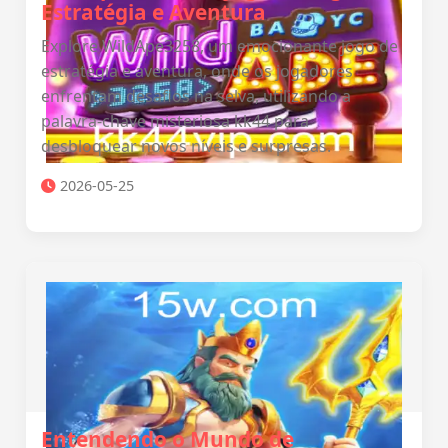
Estratégia e Aventura
Explore WildApe3258, um emocionante jogo de
estratégia e aventura, onde os jogadores
enfrentam desafios na selva, utilizando a
palavra-chave misteriosa kk44 para
desbloquear novos níveis e surpresas.
2026-05-25
Entendendo o Mundo de