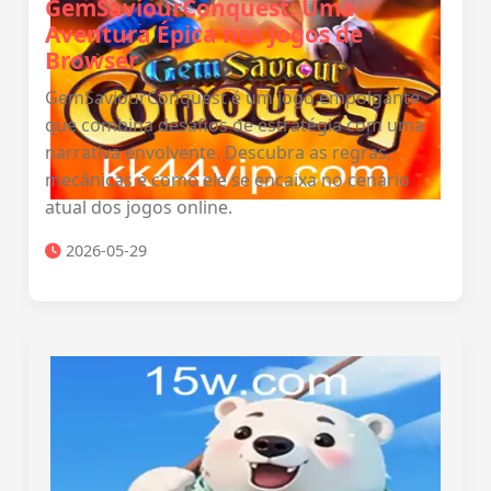
GemSaviourConquest: Uma
Aventura Épica nos Jogos de
Browser
GemSaviourConquest é um jogo empolgante
que combina desafios de estratégia com uma
narrativa envolvente. Descubra as regras,
mecânicas e como ele se encaixa no cenário
atual dos jogos online.
2026-05-29