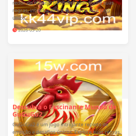
redor do mundo. Descubra tudo sobre suas
regras, introdução e o que torna este jogo
único.
2026-05-20
Descubra o Fascinante Mundo de
GuGuGu2
GuGuGu2 é um jogo intrigante repleto de
emoção e desafios únicos. Explore suas regras,