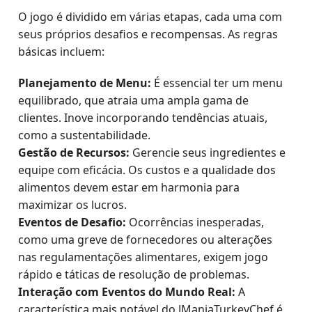
O jogo é dividido em várias etapas, cada uma com
seus próprios desafios e recompensas. As regras
básicas incluem:
Planejamento de Menu:
É essencial ter um menu
equilibrado, que atraia uma ampla gama de
clientes. Inove incorporando tendências atuais,
como a sustentabilidade.
Gestão de Recursos:
Gerencie seus ingredientes e
equipe com eficácia. Os custos e a qualidade dos
alimentos devem estar em harmonia para
maximizar os lucros.
Eventos de Desafio:
Ocorrências inesperadas,
como uma greve de fornecedores ou alterações
nas regulamentações alimentares, exigem jogo
rápido e táticas de resolução de problemas.
Interação com Eventos do Mundo Real:
A
característica mais notável do JManiaTurkeyChef é