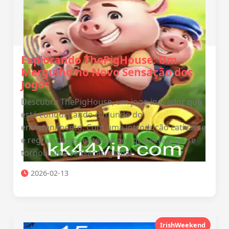
Explorando ThePigHouse: Um
Mergulho no Novo Sensação dos
Jogos
Descubra ThePigHouse, um jogo inovador que
está conquistando o mundo do
entretenimento. Com uma introdução cativante
e regras claras, entenda por que este jogo se
tornou uma sensação global.
2026-02-13
IrishWeekend