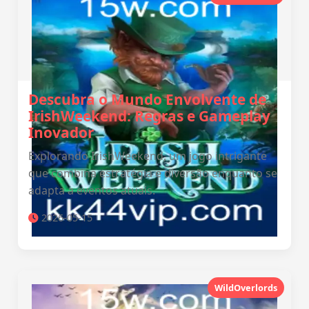
Descubra o Mundo Envolvente de
IrishWeekend: Regras e Gameplay
Inovador
Explorando IrishWeekend, um jogo intrigante
que combina estratégia e diversão enquanto se
adapta a eventos atuais.
2026-05-15
WildOverlords