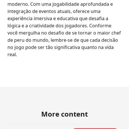
moderno. Com uma jogabilidade aprofundada e
integração de eventos atuais, oferece uma
experiência imersiva e educativa que desafia a
lógica e a criatividade dos jogadores. Conforme
você mergulha no desafio de se tornar o maior chef
de peru do mundo, lembre-se de que cada decisão
no jogo pode ser tão significativa quanto na vida
real.
More content