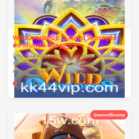
WildOverlords: O Novo Sensação
no Mundo dos Jogos
Descubra WildOverlords, um jogo inovador que
mistura estratégia e aventura com atualizações
emocionantes.
2026-04-26
QueenofBounty