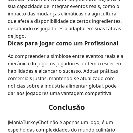
sua capacidade de integrar eventos reais, como o
impacto das mudanças climáticas na agricultura,
que afeta a disponibilidade de certos ingredientes,
desafiando os jogadores a adaptarem suas táticas
de jogo.
Dicas para Jogar como um Profissional
Ao compreender a simbiose entre eventos reais e a
mecânica do jogo, os jogadores podem crescer em
habilidades e alcançar o sucesso. Adotar práticas
comerciais justas, mantendo-se atualizado com
notícias sobre a indústria alimentar global, pode
dar aos jogadores uma vantagem competitiva.
Conclusão
JManiaTurkeyChef não é apenas um jogo; é um
espelho das complexidades do mundo culinário