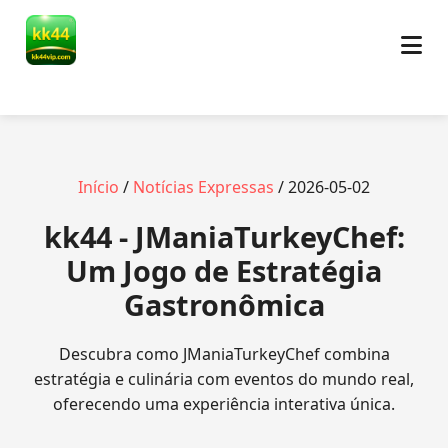
Início
/
Notícias Expressas
/ 2026-05-02
kk44 - JManiaTurkeyChef:
Um Jogo de Estratégia
Gastronômica
Descubra como JManiaTurkeyChef combina
estratégia e culinária com eventos do mundo real,
oferecendo uma experiência interativa única.