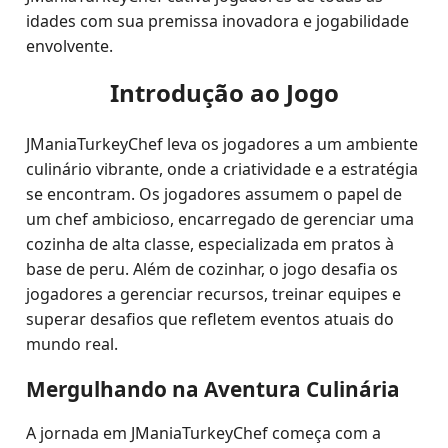
idades com sua premissa inovadora e jogabilidade
envolvente.
Introdução ao Jogo
JManiaTurkeyChef leva os jogadores a um ambiente
culinário vibrante, onde a criatividade e a estratégia
se encontram. Os jogadores assumem o papel de
um chef ambicioso, encarregado de gerenciar uma
cozinha de alta classe, especializada em pratos à
base de peru. Além de cozinhar, o jogo desafia os
jogadores a gerenciar recursos, treinar equipes e
superar desafios que refletem eventos atuais do
mundo real.
Mergulhando na Aventura Culinária
A jornada em JManiaTurkeyChef começa com a