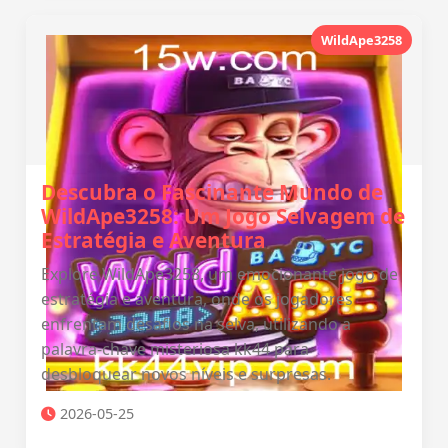
WildApe3258
Descubra o Fascinante Mundo de
WildApe3258: Um Jogo Selvagem de
Estratégia e Aventura
Explore WildApe3258, um emocionante jogo de
estratégia e aventura, onde os jogadores
enfrentam desafios na selva, utilizando a
palavra-chave misteriosa kk44 para
desbloquear novos níveis e surpresas.
2026-05-25