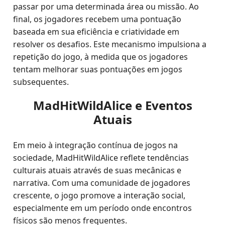
passar por uma determinada área ou missão. Ao
final, os jogadores recebem uma pontuação
baseada em sua eficiência e criatividade em
resolver os desafios. Este mecanismo impulsiona a
repetição do jogo, à medida que os jogadores
tentam melhorar suas pontuações em jogos
subsequentes.
MadHitWildAlice e Eventos
Atuais
Em meio à integração contínua de jogos na
sociedade, MadHitWildAlice reflete tendências
culturais atuais através de suas mecânicas e
narrativa. Com uma comunidade de jogadores
crescente, o jogo promove a interação social,
especialmente em um período onde encontros
físicos são menos frequentes.