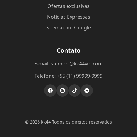
Ofertas exclusivas
Notícias Expressas
Sitemap do Google
Contato
E-mail: support@kk44vip.com
Telefone: +55 (11) 99999-9999
© 2026 kk44 Todos os direitos reservados