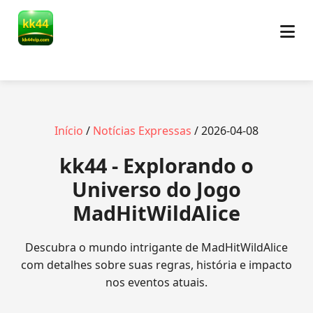
Início
/
Notícias Expressas
/ 2026-04-08
kk44 - Explorando o
Universo do Jogo
MadHitWildAlice
Descubra o mundo intrigante de MadHitWildAlice
com detalhes sobre suas regras, história e impacto
nos eventos atuais.