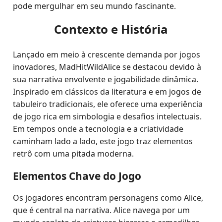
pode mergulhar em seu mundo fascinante.
Contexto e História
Lançado em meio à crescente demanda por jogos
inovadores, MadHitWildAlice se destacou devido à
sua narrativa envolvente e jogabilidade dinâmica.
Inspirado em clássicos da literatura e em jogos de
tabuleiro tradicionais, ele oferece uma experiência
de jogo rica em simbologia e desafios intelectuais.
Em tempos onde a tecnologia e a criatividade
caminham lado a lado, este jogo traz elementos
retrô com uma pitada moderna.
Elementos Chave do Jogo
Os jogadores encontram personagens como Alice,
que é central na narrativa. Alice navega por um