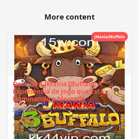
More content
JMania3Buffalo
Descubra JMania3Buffalo: A
Experiência de Jogo que Está
Dominando o Mercado
JMania3Buffalo é um jogo inovador que
combina desafios emocionantes com uma
narrativa envolvente, cativando tanto jogadores
casuais quanto hardcore. Explore sua