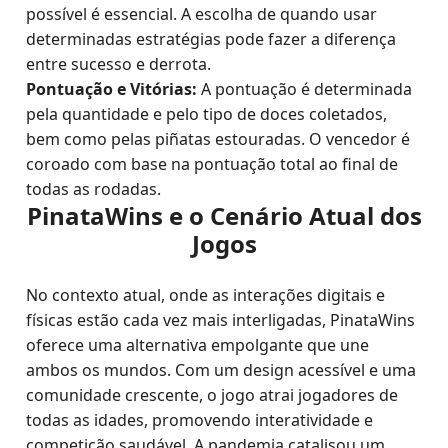
possível é essencial. A escolha de quando usar
determinadas estratégias pode fazer a diferença
entre sucesso e derrota.
Pontuação e Vitórias:
A pontuação é determinada
pela quantidade e pelo tipo de doces coletados,
bem como pelas piñatas estouradas. O vencedor é
coroado com base na pontuação total ao final de
todas as rodadas.
PinataWins e o Cenário Atual dos
Jogos
No contexto atual, onde as interações digitais e
físicas estão cada vez mais interligadas, PinataWins
oferece uma alternativa empolgante que une
ambos os mundos. Com um design acessível e uma
comunidade crescente, o jogo atrai jogadores de
todas as idades, promovendo interatividade e
competição saudável. A pandemia catalisou um