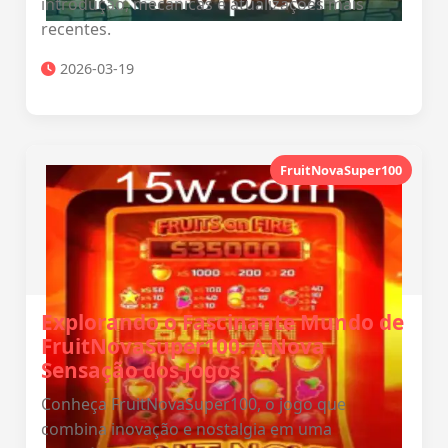
introdução, mecânicas e atualizações mais
recentes.
2026-03-19
FruitNovaSuper100
Explorando o Fascinante Mundo de
FruitNovaSuper100: A Nova
Sensação dos Jogos
Conheça FruitNovaSuper100, o jogo que
combina inovação e nostalgia em uma