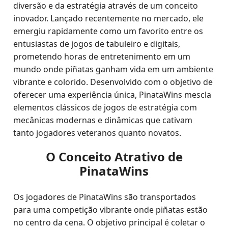
diversão e da estratégia através de um conceito
inovador. Lançado recentemente no mercado, ele
emergiu rapidamente como um favorito entre os
entusiastas de jogos de tabuleiro e digitais,
prometendo horas de entretenimento em um
mundo onde piñatas ganham vida em um ambiente
vibrante e colorido. Desenvolvido com o objetivo de
oferecer uma experiência única, PinataWins mescla
elementos clássicos de jogos de estratégia com
mecânicas modernas e dinâmicas que cativam
tanto jogadores veteranos quanto novatos.
O Conceito Atrativo de
PinataWins
Os jogadores de PinataWins são transportados
para uma competição vibrante onde piñatas estão
no centro da cena. O objetivo principal é coletar o