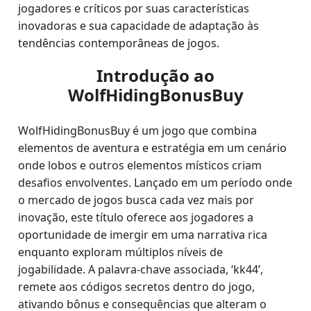
jogadores e críticos por suas características
inovadoras e sua capacidade de adaptação às
tendências contemporâneas de jogos.
Introdução ao
WolfHidingBonusBuy
WolfHidingBonusBuy é um jogo que combina
elementos de aventura e estratégia em um cenário
onde lobos e outros elementos místicos criam
desafios envolventes. Lançado em um período onde
o mercado de jogos busca cada vez mais por
inovação, este título oferece aos jogadores a
oportunidade de imergir em uma narrativa rica
enquanto exploram múltiplos níveis de
jogabilidade. A palavra-chave associada, ‘kk44’,
remete aos códigos secretos dentro do jogo,
ativando bônus e consequências que alteram o