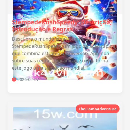
StempedeRushSpeedy: Descrição,
Introdução e Regras
Descubra o mundo emocionante de
StempedeRushSpeedy, um jogo de ação rápida
que combina estratégia e diversão. Aprenda
sobre suas regras, mecânicas e o que torna
este jogo uma sensação mundial.
2026-02-07
TheLlamaAdventure