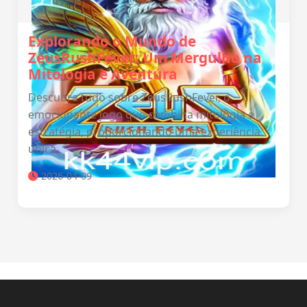
Explorando o Mundo de
ZeusRushFever: Um Mergulho na
Mitologia e Aventura
Descubra tudo sobre ZeusRushFever, o
emocionante jogo que combina mitologia e
estratégia, proporcionando uma experiência
única.
2026-04-09