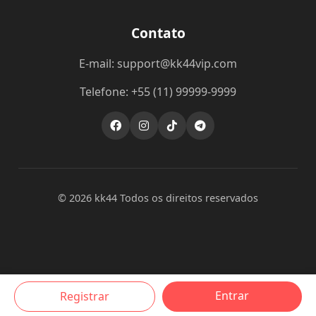
Contato
E-mail: support@kk44vip.com
Telefone: +55 (11) 99999-9999
© 2026 kk44 Todos os direitos reservados
Entrar
Registrar