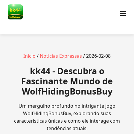
Início
/
Notícias Expressas
/ 2026-02-08
kk44 - Descubra o
Fascinante Mundo de
WolfHidingBonusBuy
Um mergulho profundo no intrigante jogo
WolfHidingBonusBuy, explorando suas
características únicas e como ele interage com
tendências atuais.