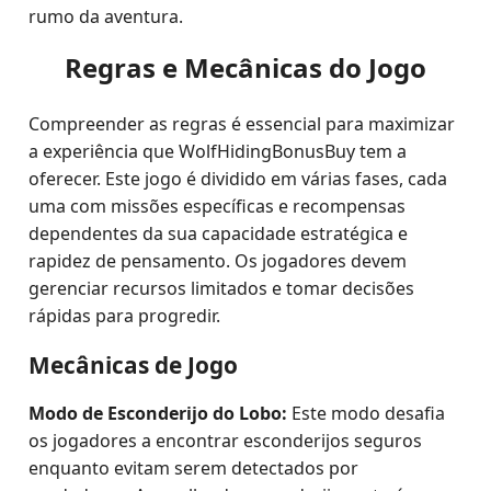
rumo da aventura.
Regras e Mecânicas do Jogo
Compreender as regras é essencial para maximizar
a experiência que WolfHidingBonusBuy tem a
oferecer. Este jogo é dividido em várias fases, cada
uma com missões específicas e recompensas
dependentes da sua capacidade estratégica e
rapidez de pensamento. Os jogadores devem
gerenciar recursos limitados e tomar decisões
rápidas para progredir.
Mecânicas de Jogo
Modo de Esconderijo do Lobo:
Este modo desafia
os jogadores a encontrar esconderijos seguros
enquanto evitam serem detectados por