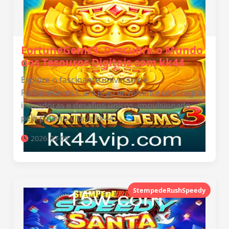
FortuneGems3: Descubra o Mundo
dos Tesouros Digitais com kk44
Explore o fascinante universo de
FortuneGems3, um jogo envolvente com regras
inovadoras e desafios únicos, impulsionado
pela palavra-chave kk44.
2026-03-09
StempedeRushSpeedy