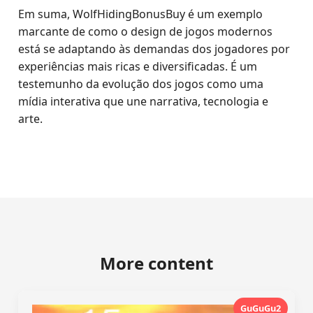
Em suma, WolfHidingBonusBuy é um exemplo
marcante de como o design de jogos modernos
está se adaptando às demandas dos jogadores por
experiências mais ricas e diversificadas. É um
testemunho da evolução dos jogos como uma
mídia interativa que une narrativa, tecnologia e
arte.
More content
GuGuGu2