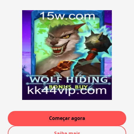
Começar agora
Saiba mais