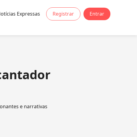
otícias Expressas
Registrar
Entrar
cantador
onantes e narrativas