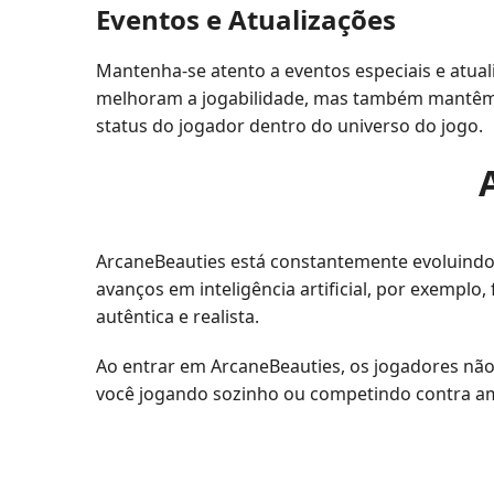
Eventos e Atualizações
Mantenha-se atento a eventos especiais e atua
melhoram a jogabilidade, mas também mantêm o 
status do jogador dentro do universo do jogo.
ArcaneBeauties está constantemente evoluindo,
avanços em inteligência artificial, por exempl
autêntica e realista.
Ao entrar em ArcaneBeauties, os jogadores nã
você jogando sozinho ou competindo contra am