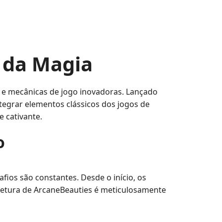
 da Magia
 e mecânicas de jogo inovadoras. Lançado
ntegrar elementos clássicos dos jogos de
e cativante.
o
fios são constantes. Desde o início, os
tetura de ArcaneBeauties é meticulosamente