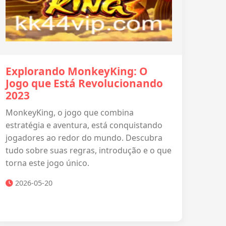
Explorando MonkeyKing: O
Jogo que Está Revolucionando
2023
MonkeyKing, o jogo que combina
estratégia e aventura, está conquistando
jogadores ao redor do mundo. Descubra
tudo sobre suas regras, introdução e o que
torna este jogo único.
2026-05-20