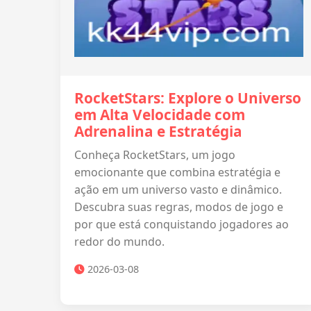
RocketStars: Explore o Universo
em Alta Velocidade com
Adrenalina e Estratégia
Conheça RocketStars, um jogo
emocionante que combina estratégia e
ação em um universo vasto e dinâmico.
Descubra suas regras, modos de jogo e
por que está conquistando jogadores ao
redor do mundo.
2026-03-08