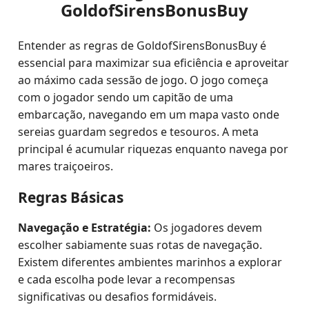
GoldofSirensBonusBuy
Entender as regras de GoldofSirensBonusBuy é
essencial para maximizar sua eficiência e aproveitar
ao máximo cada sessão de jogo. O jogo começa
com o jogador sendo um capitão de uma
embarcação, navegando em um mapa vasto onde
sereias guardam segredos e tesouros. A meta
principal é acumular riquezas enquanto navega por
mares traiçoeiros.
Regras Básicas
Navegação e Estratégia:
Os jogadores devem
escolher sabiamente suas rotas de navegação.
Existem diferentes ambientes marinhos a explorar
e cada escolha pode levar a recompensas
significativas ou desafios formidáveis.