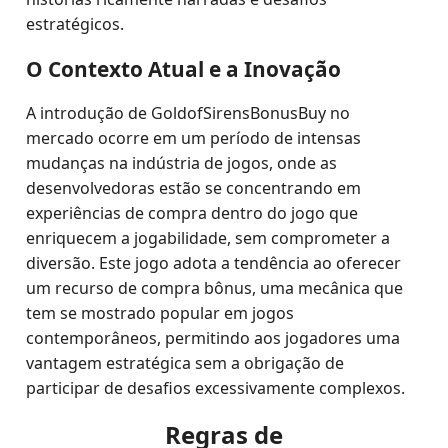
estratégicos.
O Contexto Atual e a Inovação
A introdução de GoldofSirensBonusBuy no
mercado ocorre em um período de intensas
mudanças na indústria de jogos, onde as
desenvolvedoras estão se concentrando em
experiências de compra dentro do jogo que
enriquecem a jogabilidade, sem comprometer a
diversão. Este jogo adota a tendência ao oferecer
um recurso de compra bônus, uma mecânica que
tem se mostrado popular em jogos
contemporâneos, permitindo aos jogadores uma
vantagem estratégica sem a obrigação de
participar de desafios excessivamente complexos.
Regras de