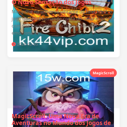
O Novo Sensação dos Jogos
Mergulhe no universo vibrante de FireChibi2, o
jogo que está tomando conta do cenário gamer
com sua jogabilidade viciante e desafios
emocionantes.
2026-02-05
MagicScroll
MagicScroll: Uma Nova Era de
Aventuras no Mundo dos Jogos de