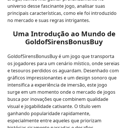
universo desse fascinante jogo, analisar suas
principais características, como ele foi introduzido
no mercado e suas regras intrigantes.
Uma Introdução ao Mundo de
GoldofSirensBonusBuy
GoldofSirensBonusBuy é um jogo que transporta
os jogadores para um cenário místico, onde sereias
e tesouros perdidos os aguardam. Desenhado com
gráficos impressionantes e um design sonoro que
intensifica a experiência de imersão, este jogo
surge em um momento onde o mercado de jogos
busca por inovações que combinem qualidade
visual e jogabilidade cativante. O título vem
ganhando popularidade rapidamente,
especialmente entre aqueles que priorizam
histórias ricamente narradas e desafios