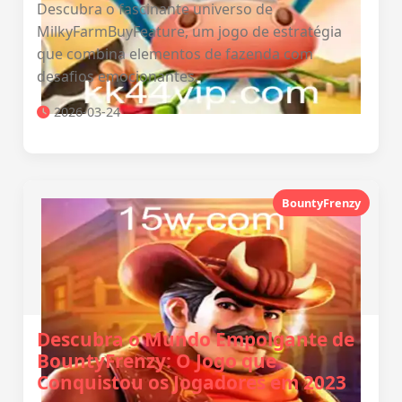
Descubra o fascinante universo de
MilkyFarmBuyFeature, um jogo de estratégia
que combina elementos de fazenda com
desafios emocionantes.
2026-03-24
BountyFrenzy
Descubra o Mundo Empolgante de
BountyFrenzy: O Jogo que
Conquistou os Jogadores em 2023