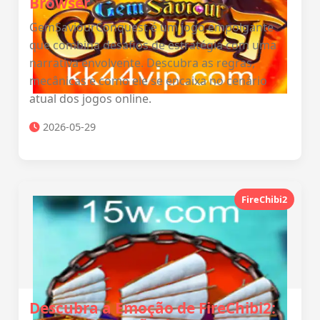
Browser
GemSaviourConquest é um jogo empolgante
que combina desafios de estratégia com uma
narrativa envolvente. Descubra as regras,
mecânicas e como ele se encaixa no cenário
atual dos jogos online.
2026-05-29
FireChibi2
Descubra a Emoção de FireChibi2: