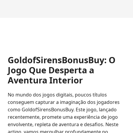
GoldofSirensBonusBuy: O
Jogo Que Desperta a
Aventura Interior
No mundo dos jogos digitais, poucos títulos
conseguem capturar a imaginação dos jogadores
como GoldofSirensBonusBuy. Este jogo, lançado
recentemente, promete uma experiência de jogo
envolvente, repleta de aventura e desafios. Neste
artigo, vamos mergulhar profundamente no