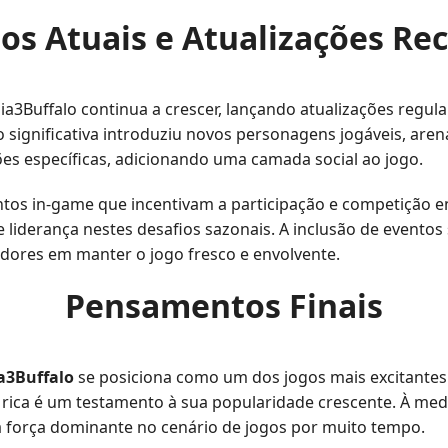
os Atuais e Atualizações Re
3Buffalo continua a crescer, lançando atualizações regul
significativa introduziu novos personagens jogáveis, aren
es específicas, adicionando uma camada social ao jogo.
os in-game que incentivam a participação e competição e
liderança nestes desafios sazonais. A inclusão de eventos
ores em manter o jogo fresco e envolvente.
Pensamentos Finais
a3Buffalo
se posiciona como um dos jogos mais excitantes 
a rica é um testamento à sua popularidade crescente. À me
a força dominante no cenário de jogos por muito tempo.