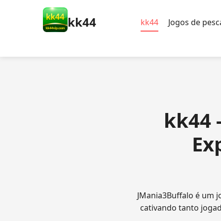
kk44
kk44
Jogos de pesc
kk44 
Ex
JMania3Buffalo é um 
cativando tanto joga