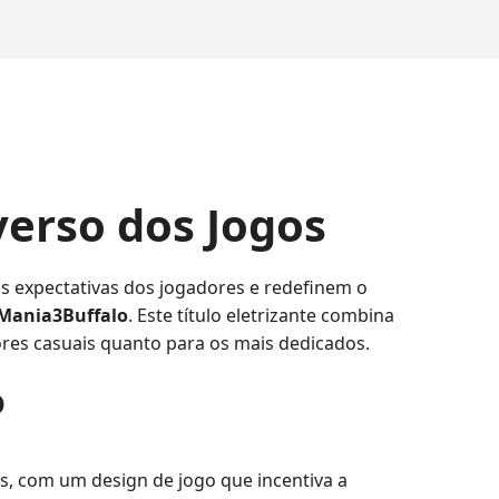
erso dos Jogos
 expectativas dos jogadores e redefinem o
Mania3Buffalo
. Este título eletrizante combina
res casuais quanto para os mais dedicados.
o
s, com um design de jogo que incentiva a