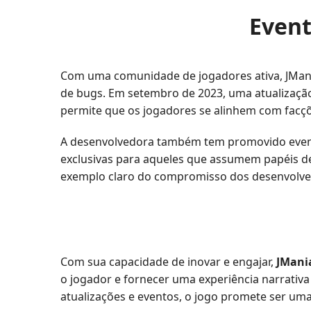
Event
Com uma comunidade de jogadores ativa, JMania
de bugs. Em setembro de 2023, uma atualização 
permite que os jogadores se alinhem com facçõ
A desenvolvedora também tem promovido event
exclusivas para aqueles que assumem papéis de 
exemplo claro do compromisso dos desenvolved
Com sua capacidade de inovar e engajar,
JMani
o jogador e fornecer uma experiência narrativ
atualizações e eventos, o jogo promete ser um