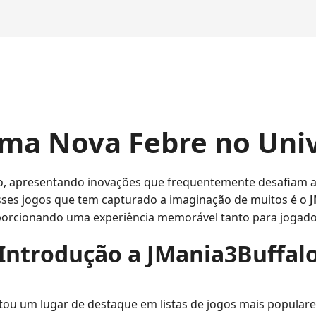
ma Nova Febre no Univ
, apresentando inovações que frequentemente desafiam as
esses jogos que tem capturado a imaginação de muitos é o
J
roporcionando uma experiência memorável tanto para jogado
Introdução a JMania3Buffal
ou um lugar de destaque em listas de jogos mais populare