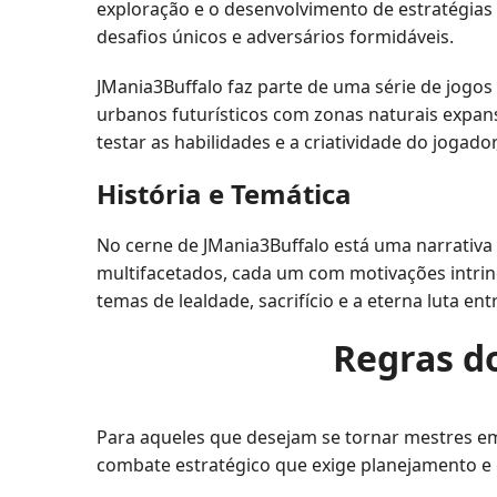
exploração e o desenvolvimento de estratégias
desafios únicos e adversários formidáveis.
JMania3Buffalo faz parte de uma série de jog
urbanos futurísticos com zonas naturais expans
testar as habilidades e a criatividade do jogador
História e Temática
No cerne de JMania3Buffalo está uma narrativa
multifacetados, cada um com motivações intrin
temas de lealdade, sacrifício e a eterna luta e
Regras d
Para aqueles que desejam se tornar mestres em
combate estratégico que exige planejamento e 