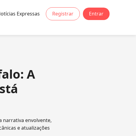
otícias Expressas
Registrar
Entrar
alo: A
stá
o
narrativa envolvente,
ânicas e atualizações