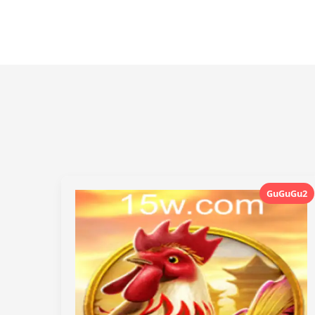
GuGuGu2