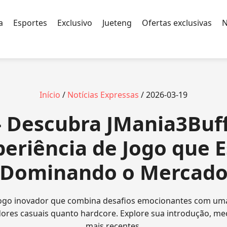
a
Esportes
Exclusivo
Jueteng
Ofertas exclusivas
N
Início
/
Notícias Expressas
/ 2026-03-19
- Descubra JMania3Buff
periência de Jogo que E
Dominando o Mercad
jogo inovador que combina desafios emocionantes com uma 
dores casuais quanto hardcore. Explore sua introdução, mec
mais recentes.