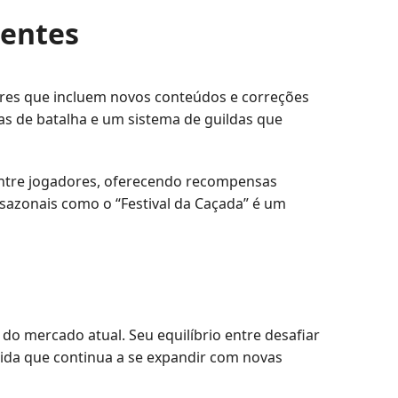
centes
ares que incluem novos conteúdos e correções
as de batalha e um sistema de guildas que
ntre jogadores, oferecendo recompensas
 sazonais como o “Festival da Caçada” é um
do mercado atual. Seu equilíbrio entre desafiar
dida que continua a se expandir com novas