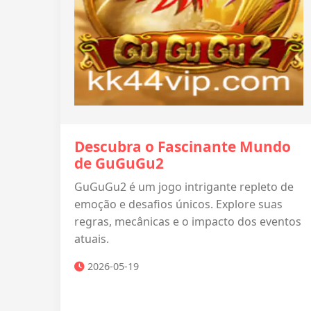
Descubra o Fascinante Mundo
de GuGuGu2
GuGuGu2 é um jogo intrigante repleto de
emoção e desafios únicos. Explore suas
regras, mecânicas e o impacto dos eventos
atuais.
2026-05-19