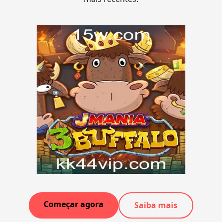
Começar agora
Saiba mais