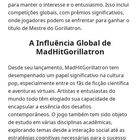
para manter o interesse e o entusiasmo. Isso inclui
competições globais, com prêmios significativos,
onde jogadores podem se enfrentar para ganhar o
título de Mestre do Gorillatron.
A Influência Global de
MadHitGorillatron
Desde seu lançamento, MadHitGorillatron tem
desempenhado um papel significativo na cultura
pop, especialmente entre os fãs de ficção científica
e aventuras virtuais. Artistas e entusiastas do
mundo todo têm elogiado sua capacidade de
encapsular a essência dos desafios
contemporâneos. O jogo também tem sido objeto
de estudo em várias disciplinas acadêmicas,
explorando temas desde a interação social até as
estratégias cognitivas necessárias para o sucesso