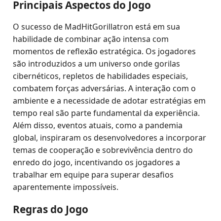
Principais Aspectos do Jogo
O sucesso de MadHitGorillatron está em sua
habilidade de combinar ação intensa com
momentos de reflexão estratégica. Os jogadores
são introduzidos a um universo onde gorilas
cibernéticos, repletos de habilidades especiais,
combatem forças adversárias. A interação com o
ambiente e a necessidade de adotar estratégias em
tempo real são parte fundamental da experiência.
Além disso, eventos atuais, como a pandemia
global, inspiraram os desenvolvedores a incorporar
temas de cooperação e sobrevivência dentro do
enredo do jogo, incentivando os jogadores a
trabalhar em equipe para superar desafios
aparentemente impossíveis.
Regras do Jogo