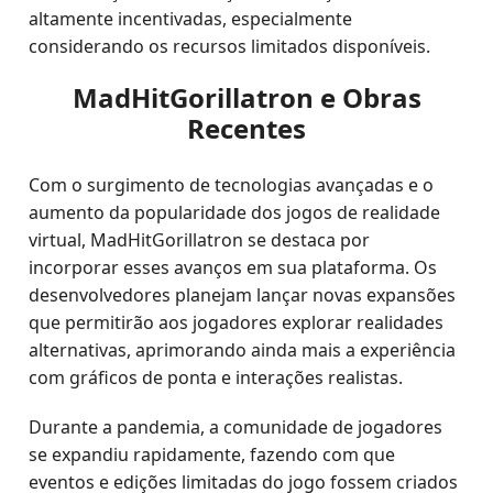
altamente incentivadas, especialmente
considerando os recursos limitados disponíveis.
MadHitGorillatron e Obras
Recentes
Com o surgimento de tecnologias avançadas e o
aumento da popularidade dos jogos de realidade
virtual, MadHitGorillatron se destaca por
incorporar esses avanços em sua plataforma. Os
desenvolvedores planejam lançar novas expansões
que permitirão aos jogadores explorar realidades
alternativas, aprimorando ainda mais a experiência
com gráficos de ponta e interações realistas.
Durante a pandemia, a comunidade de jogadores
se expandiu rapidamente, fazendo com que
eventos e edições limitadas do jogo fossem criados