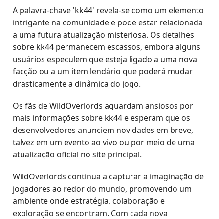
A palavra-chave 'kk44' revela-se como um elemento
intrigante na comunidade e pode estar relacionada
a uma futura atualização misteriosa. Os detalhes
sobre kk44 permanecem escassos, embora alguns
usuários especulem que esteja ligado a uma nova
facção ou a um item lendário que poderá mudar
drasticamente a dinâmica do jogo.
Os fãs de WildOverlords aguardam ansiosos por
mais informações sobre kk44 e esperam que os
desenvolvedores anunciem novidades em breve,
talvez em um evento ao vivo ou por meio de uma
atualização oficial no site principal.
WildOverlords continua a capturar a imaginação de
jogadores ao redor do mundo, promovendo um
ambiente onde estratégia, colaboração e
exploração se encontram. Com cada nova