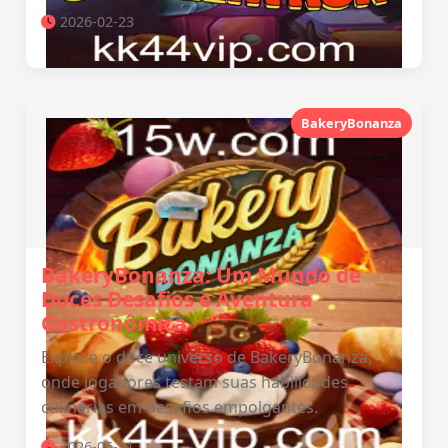
2026-02-23
BakeryBonanza
BakeryBonanza: Um Mundo de
Doces Desafios e Aventura
Gastronômica
Explore o doce universo de BakeryBonanza,
onde jogadores testam suas habilidades
culinárias em desafios empolgantes.
2026-05-21