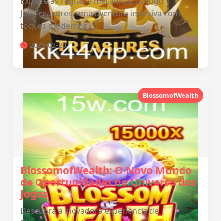
Explore as regras e mecânicas do jogo
JollyTreasures, uma aventura imersiva com
toques modernos.
2026-02-20
BlossomofWealth
BlossomofWealth: O Novo Mundo
de Oportunidades no Universo dos
Jogos
Descubra a inovadora experiência de