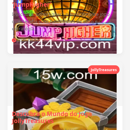
'JumpHigher'
Descubra 'JumpHigher', o emocionante jogo
que desafia suas habilidades de salto e
estratégia.
2026-04-17
JollyTreasures
Descubra o Mundo do Jogo
JollyTreasures