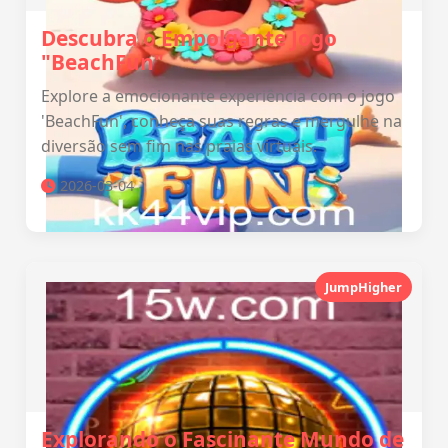
Descubra o Empolgante Jogo
"BeachFun"
Explore a emocionante experiência com o jogo
'BeachFun', conheça suas regras e mergulhe na
diversão sem fim nas praias virtuais.
2026-03-04
JumpHigher
Explorando o Fascinante Mundo de