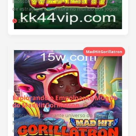
BlossomofWealth: uma jornada interativa cheia
de estratégia e aventura no mundo dos jogos.
2026-05-27
MadHitGorillatron
Explorando o Empolgante Mundo
do MadHitGorillatron
Descubra o fascinante universo do jogo
MadHitGorillatron, suas regras inovadoras e
como ele se conecta com eventos atuais.