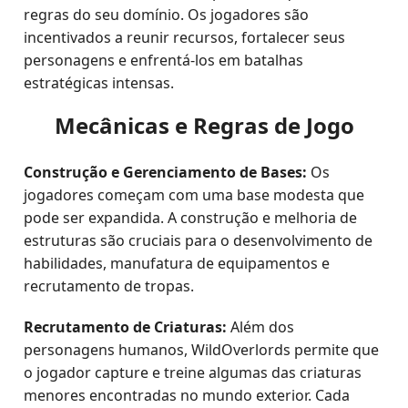
regras do seu domínio. Os jogadores são
incentivados a reunir recursos, fortalecer seus
personagens e enfrentá-los em batalhas
estratégicas intensas.
Mecânicas e Regras de Jogo
Construção e Gerenciamento de Bases:
Os
jogadores começam com uma base modesta que
pode ser expandida. A construção e melhoria de
estruturas são cruciais para o desenvolvimento de
habilidades, manufatura de equipamentos e
recrutamento de tropas.
Recrutamento de Criaturas:
Além dos
personagens humanos, WildOverlords permite que
o jogador capture e treine algumas das criaturas
menores encontradas no mundo exterior. Cada