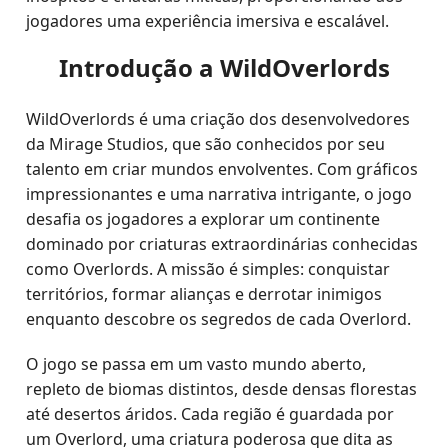
jogadores uma experiência imersiva e escalável.
Introdução a WildOverlords
WildOverlords é uma criação dos desenvolvedores
da Mirage Studios, que são conhecidos por seu
talento em criar mundos envolventes. Com gráficos
impressionantes e uma narrativa intrigante, o jogo
desafia os jogadores a explorar um continente
dominado por criaturas extraordinárias conhecidas
como Overlords. A missão é simples: conquistar
territórios, formar alianças e derrotar inimigos
enquanto descobre os segredos de cada Overlord.
O jogo se passa em um vasto mundo aberto,
repleto de biomas distintos, desde densas florestas
até desertos áridos. Cada região é guardada por
um Overlord, uma criatura poderosa que dita as