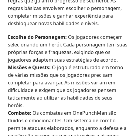
regras que guiam o progresso de seu herói. As
regras básicas envolvem escolher o personagem,
completar missões e ganhar experiência para
desbloquear novas habilidades e níveis.
Escolha do Personagem:
Os jogadores começam
selecionando um herói. Cada personagem tem suas
próprias forças e fraquezas, exigindo que os
jogadores adaptem suas estratégias de acordo.
Missões e Quests:
O jogo é estruturado em torno
de várias missões que os jogadores precisam
completar para avançar. As missões variam em
dificuldade e exigem que os jogadores pensem
taticamente ao utilizar as habilidades de seus
heróis.
Combate:
Os combates em OnePunchMan são
fluidos e emocionantes. Um sistema de combo
permite ataques elaborados, enquanto a defesa e a
evasão são essenciais para sobreviver a ataques