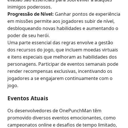
inimigos poderosos.
Progressão de Nível:
Ganhar pontos de experiência
em missões permite aos jogadores subir de nível,
desbloqueando novas habilidades e aumentando o
poder de seu herói.
Uma parte essencial das regras envolve a gestão
dos recursos do jogo, que incluem moedas virtuais
e itens especiais que melhoram as habilidades dos
personagens. Participar de eventos semanais pode
render recompensas exclusivas, incentivando os
jogadores a se engajarem continuamente com o
jogo.
Eventos Atuais
Os desenvolvedores de OnePunchMan têm
promovido diversos eventos emocionantes, como
campeonatos online e desafios de tempo limitado,