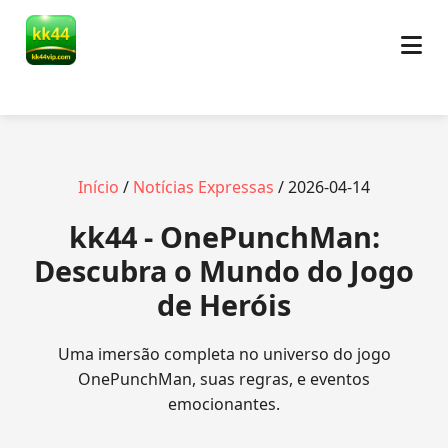
Início
/
Notícias Expressas
/ 2026-04-14
kk44 - OnePunchMan:
Descubra o Mundo do Jogo
de Heróis
Uma imersão completa no universo do jogo
OnePunchMan, suas regras, e eventos
emocionantes.