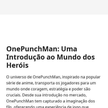
OnePunchMan: Uma
Introdução ao Mundo dos
Heróis
O universo de OnePunchMan, inspirado na popular
série de anime, transporta os jogadores para um
mundo onde coragem, estratégia e poder são
cruciais. Desde sua introdução no mercado,
OnePunchMan tem capturado a imaginação dos
fãs, oferecendo uma experiência de jogo que