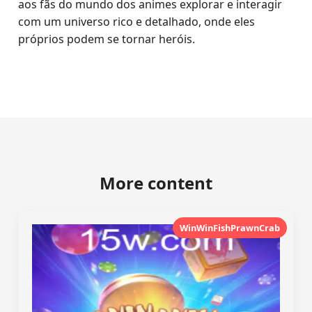
aos fãs do mundo dos animes explorar e interagir
com um universo rico e detalhado, onde eles
próprios podem se tornar heróis.
More content
WinWinFishPrawnCrab