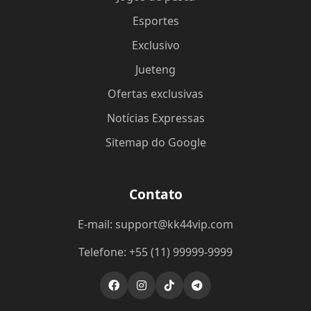
Esportes
Exclusivo
Jueteng
Ofertas exclusivas
Notícias Expressas
Sitemap do Google
Contato
E-mail: support@kk44vip.com
Telefone: +55 (11) 99999-9999