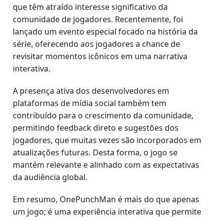
que têm atraído interesse significativo da
comunidade de jogadores. Recentemente, foi
lançado um evento especial focado na história da
série, oferecendo aos jogadores a chance de
revisitar momentos icônicos em uma narrativa
interativa.
A presença ativa dos desenvolvedores em
plataformas de mídia social também tem
contribuído para o crescimento da comunidade,
permitindo feedback direto e sugestões dos
jogadores, que muitas vezes são incorporados em
atualizações futuras. Desta forma, o jogo se
mantém relevante e alinhado com as expectativas
da audiência global.
Em resumo, OnePunchMan é mais do que apenas
um jogo; é uma experiência interativa que permite